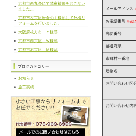
京都市西九条にて隣家補修をおこない
メールアドレス
ました。
京都市左京区岩倉のＩ様邸にて外構リ
お電話番号
※必
フォームを行いました。
大阪府枚方市 Ｙ様邸
郵便番号
京都市西京区 Ｗ様邸
都道府県
京都市右京区 Ｍ様邸
市町村～番地
ブログカテゴリー
建物名
お知らせ
お問い合わせ区
施工実績
お問い合わせ内